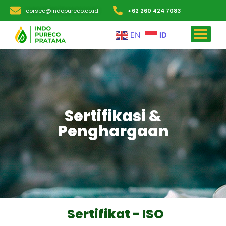
corsec@indopureco.co.id
+62 260 424 7083
EN
ID
Sertifikasi &
Penghargaan
Sertifikat - ISO